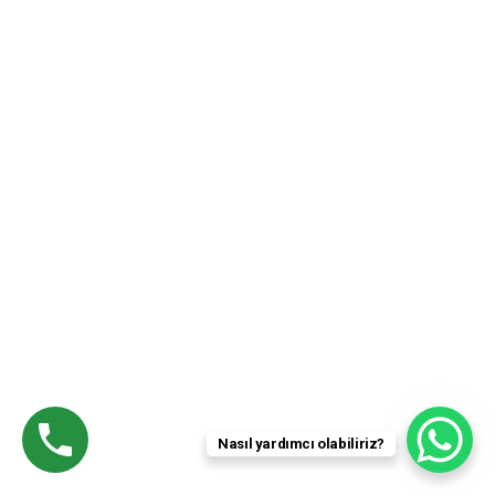
En İyi Nakliyat
Firmasını mı
Arıyorsunuz?
Ege Elit Nakliyat olarak sorunsuz bir şekilde
taşınmanıza yardımcı olacağız.
Nasıl yardımcı olabiliriz?
İLETIŞIME GEÇIN