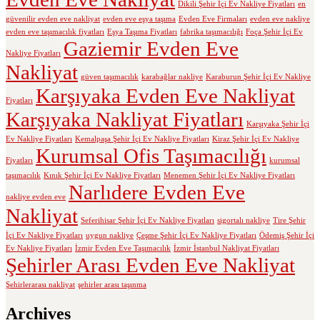
Dikili Şehir İçi Ev Nakliye Fiyatları
en
güvenilir evden eve nakliyat
evden eve eşya taşıma
Evden Eve Firmaları
evden eve nakliye
evden eve taşımacılık fiyatları
Eşya Taşıma Fiyatları
fabrika taşımacılığı
Foça Şehir İçi Ev
Gaziemir Evden Eve
Nakliye Fiyatları
Nakliyat
güven taşımacılık
karabağlar nakliye
Karaburun Şehir İçi Ev Nakliye
Karşıyaka Evden Eve Nakliyat
Fiyatları
Karşıyaka Nakliyat Fiyatları
Karşıyaka Şehir İçi
Ev Nakliye Fiyatları
Kemalpaşa Şehir İçi Ev Nakliye Fiyatları
Kiraz Şehir İçi Ev Nakliye
Kurumsal Ofis Taşımacılığı
Fiyatları
kurumsal
taşımacılık
Kınık Şehir İçi Ev Nakliye Fiyatları
Menemen Şehir İçi Ev Nakliye Fiyatları
Narlıdere Evden Eve
nakliye evden eve
Nakliyat
Seferihisar Şehir İçi Ev Nakliye Fiyatları
sigortalı nakliye
Tire Şehir
İçi Ev Nakliye Fiyatları
uygun nakliye
Çeşme Şehir İçi Ev Nakliye Fiyatları
Ödemiş Şehir İçi
Ev Nakliye Fiyatları
İzmir Evden Eve Taşımacılık
İzmir İstanbul Nakliyat Fiyatları
Şehirler Arası Evden Eve Nakliyat
Şehirlerarası nakliyat
şehirler arası taşınma
Archives