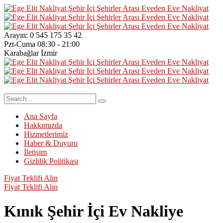
Arayın:
0 545 175 35 42
Pzt-Cuma
08:30 - 21:00
Karabağlar
İzmir
Ana Sayfa
Hakkımızda
Hizmetlerimiz
Haber & Duyuru
İletişim
Gizlilik Politikası
Fiyat Teklifi Alın
Fiyat Teklifi Alın
Kınık Şehir İçi Ev Nakliye