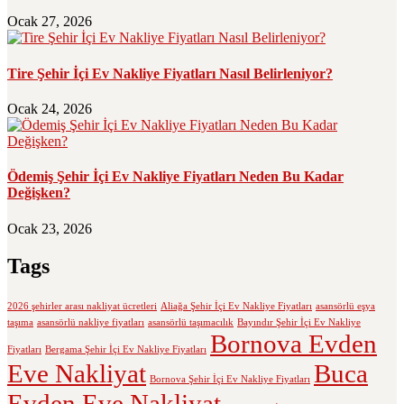
Ocak 27, 2026
Tire Şehir İçi Ev Nakliye Fiyatları Nasıl Belirleniyor?
Ocak 24, 2026
Ödemiş Şehir İçi Ev Nakliye Fiyatları Neden Bu Kadar
Değişken?
Ocak 23, 2026
Tags
2026 şehirler arası nakliyat ücretleri
Aliağa Şehir İçi Ev Nakliye Fiyatları
asansörlü eşya
taşıma
asansörlü nakliye fiyatları
asansörlü taşımacılık
Bayındır Şehir İçi Ev Nakliye
Bornova Evden
Fiyatları
Bergama Şehir İçi Ev Nakliye Fiyatları
Eve Nakliyat
Buca
Bornova Şehir İçi Ev Nakliye Fiyatları
Evden Eve Nakliyat