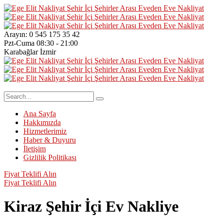
Arayın:
0 545 175 35 42
Pzt-Cuma
08:30 - 21:00
Karabağlar
İzmir
Ana Sayfa
Hakkımızda
Hizmetlerimiz
Haber & Duyuru
İletişim
Gizlilik Politikası
Fiyat Teklifi Alın
Fiyat Teklifi Alın
Kiraz Şehir İçi Ev Nakliye