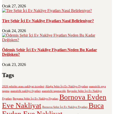
Ocak 27, 2026
Tire Şehir İçi Ev Nakliye Fiyatları Nasıl Belirleniyor?
Ocak 24, 2026
Ödemiş Şehir İçi Ev Nakliye Fiyatları Neden Bu Kadar
Değişken?
Ocak 23, 2026
Tags
2026 şehirler arası nakliyat ücretleri
Aliağa Şehir İçi Ev Nakliye Fiyatları
asansörlü eşya
taşıma
asansörlü nakliye fiyatları
asansörlü taşımacılık
Bayındır Şehir İçi Ev Nakliye
Bornova Evden
Fiyatları
Bergama Şehir İçi Ev Nakliye Fiyatları
Eve Nakliyat
Buca
Bornova Şehir İçi Ev Nakliye Fiyatları
Evden Eve Nakliyat