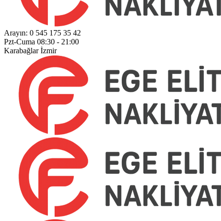
Arayın:
0 545 175 35 42
Pzt-Cuma
08:30 - 21:00
Karabağlar
İzmir