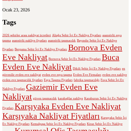
Ocak 23, 2026
Tags
2026 şehirler arası nakliyat ücretleri
Aliağa Şehir İçi Ev Nakliye Fiyatları
asansörlü eşya
taşıma
asansörlü nakliye fiyatları
asansörlü taşımacılık
Bayındır Şehir İçi Ev Nakliye
Bornova Evden
Fiyatları
Bergama Şehir İçi Ev Nakliye Fiyatları
Eve Nakliyat
Buca
Bornova Şehir İçi Ev Nakliye Fiyatları
Evden Eve Nakliyat
Dikili Şehir İçi Ev Nakliye Fiyatları
en
güvenilir evden eve nakliyat
evden eve eşya taşıma
Evden Eve Firmaları
evden eve nakliye
evden eve taşımacılık fiyatları
Eşya Taşıma Fiyatları
fabrika taşımacılığı
Foça Şehir İçi Ev
Gaziemir Evden Eve
Nakliye Fiyatları
Nakliyat
güven taşımacılık
karabağlar nakliye
Karaburun Şehir İçi Ev Nakliye
Karşıyaka Evden Eve Nakliyat
Fiyatları
Karşıyaka Nakliyat Fiyatları
Karşıyaka Şehir İçi
Ev Nakliye Fiyatları
Kemalpaşa Şehir İçi Ev Nakliye Fiyatları
Kiraz Şehir İçi Ev Nakliye
Kurumsal Ofis Taşımacılığı