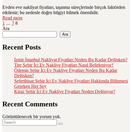
Evden eve nakliyat fiyatları, taşınma süreçlerinde birçok faktörden
etkilenir; bu nedenle doğru bilgiyi bilmek önemlidir.
Read more
1
…
7
8
Ara
Ara
Recent Posts
İzmir İstanbul Nakliyat Fiyatları Neden Bu Kadar Değişken?
Tire Şehir İçi Ev Nakliye Fiyatları Nasıl Belirleniyor?
Ödemiş Şehir İçi Ev Nakliye Fiyatları Neden Bu Kadar
Değişken?
Seferihisar Şehir İçi Ev Nakliye Fiyatları Hakkında Bilinmesi
Gereken Her Şey
Kiraz Şehir İçi Ev Nakliye Fiyatları Neden Değişiyor?
Recent Comments
Görüntülenecek bir yorum yok.