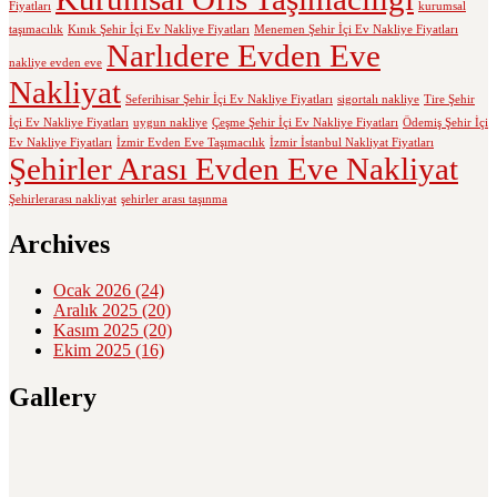
Fiyatları
kurumsal
taşımacılık
Kınık Şehir İçi Ev Nakliye Fiyatları
Menemen Şehir İçi Ev Nakliye Fiyatları
Narlıdere Evden Eve
nakliye evden eve
Nakliyat
Seferihisar Şehir İçi Ev Nakliye Fiyatları
sigortalı nakliye
Tire Şehir
İçi Ev Nakliye Fiyatları
uygun nakliye
Çeşme Şehir İçi Ev Nakliye Fiyatları
Ödemiş Şehir İçi
Ev Nakliye Fiyatları
İzmir Evden Eve Taşımacılık
İzmir İstanbul Nakliyat Fiyatları
Şehirler Arası Evden Eve Nakliyat
Şehirlerarası nakliyat
şehirler arası taşınma
Archives
Ocak 2026
(24)
Aralık 2025
(20)
Kasım 2025
(20)
Ekim 2025
(16)
Gallery